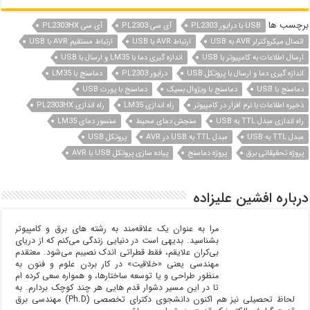
برچسب ها
USB با درایور PL2303
آی سی PL2303
آی سی PL2303HX
اتصال میکروکترلر AVR به USB
ارتباط AVR با USB
ارتباط مستقیم AVR با USB
ارسال اطلاعات به کامپیوتر با USB
اندازه گیری دما با LM35 و ارسال با USB
اندازه گیری دما و ارسال با پروتکل USB
درایور PL2303
دماسنج با LM35
دماسنج با USB
دماسنج با ویژوال بسیک
دماسنج با پورت USB
ذخیره اطلاعات با نرم افزار در کامپیوتر
راه اندازی LM35
راه اندازی PL2303HX
راه اندازی مبدل TTL به USB
سنجش دمای محیط
سنسور دمای LM35
مبدل TTL به USB
مبدل TTL به USB در AVR
پروتکل USB
پروژه تحقیقاتی برق
پروژه دماسنج
پیاده سازی پروتکل USB با AVR
درباره افشین علیزاده
مرا به عنوان یک علاقه‌مند به رشته های برق و کامپیوتر
بشناسید‌. بدیهی است در دنیایی زندگی می‌کنم که از دریای
بی‌کران علایقم‌، فقط قطراتی اندک نصیبم می‌شود. معتقدم
مهندسی یعنی «خلاقیت»‌ در کار بردن علوم و فنون به
منظور طراحی و یا توسعه ساختارها، و همواره سعی کرده ام
تا در این مسیر دشوار قدم هایی هر چند کوچک بردارم. به
لحاظ تحصیلی نیز هم اکنون دانشجوی دکترای تخصصی (Ph.D) مهندسی برق