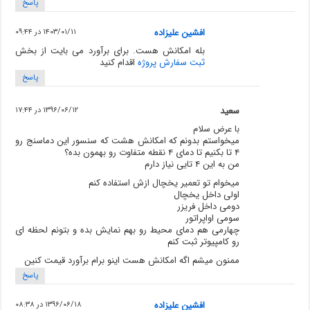
پاسخ
افشین علیزاده
۱۴۰۳/۰۱/۱۱ در ۰۹:۴۴
بله امکانش هست. برای برآورد می بایت از بخش
ثبت سفارش پروژه
اقدام کنید
پاسخ
سعید
۱۳۹۶/۰۶/۱۲ در ۱۷:۴۴
با عرض سلام
میخواستم بدونم که امکانش هشت که سنسور این دماسنج رو
۴ تا بکنیم تا دمای ۴ نقطه متفاوت رو بهمون بده؟
من به این ۴ تایی نیاز دارم
میخوام تو تعمیر یخچال ازش استفاده کنم
اولی داخل یخچال
دومی داخل فریزر
سومی اواپراتور
چهارمی هم دمای محیط رو بهم نمایش بده و بتونم لحظه ای
رو کامپیوتر ثبت کنم
ممنون میشم اگه امکانش هست اینو برام برآورد قیمت کنین
پاسخ
افشین علیزاده
۱۳۹۶/۰۶/۱۸ در ۰۸:۳۸