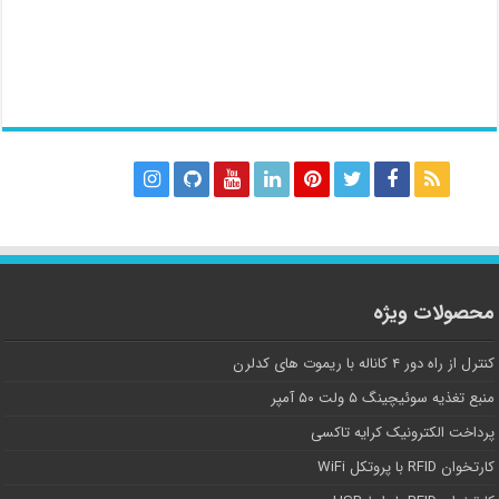
محصولات ویژه
کنترل از راه دور ۴ کاناله با ریموت های کدلرن
منبع تغذیه سوئیچینگ ۵ ولت ۵۰ آمپر
پرداخت الکترونیک کرایه تاکسی
کارتخوان RFID با پروتکل WiFi