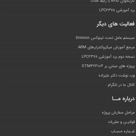
کارتخوان RFID با رابط USB
برد آموزشی LPC۲۳۷۸
فعالیت های دیگر
سیستم عامل تحت لینوکس Division
مرجع آموزش میکروکنترلرهای ARM
نسخه دوم برد آموزشی LPC۲۳۷۸
پروژه های مبتنی بر STM۳۲F۱۰۳
وب نوشت دکتر علیزاده
کانال ما در تلگرام
درباره مــا
مراحل سفارش پروژه
قوانیـن و مقررات
شـماره حسـاب