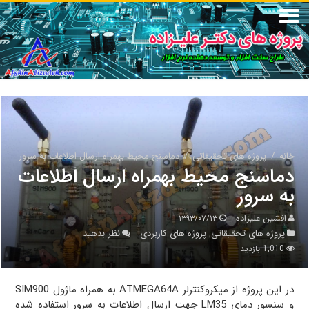
خانه
/
پروژه های تحقیقاتی
/
دماسنج محیط بهمراه ارسال اطلاعات به سرور
دماسنج محیط بهمراه ارسال اطلاعات
به سرور
افشین علیزاده
۱۳۹۳/۰۷/۱۳
پروژه های تحقیقاتی
پروژه های کاربردی
نظر بدهید
,
1,010 بازدید
در این پروژه از میکروکنترلر ATMEGA64A به همراه ماژول SIM900
و سنسور دمای LM35 جهت ارسال اطلاعات به سرور استفاده شده