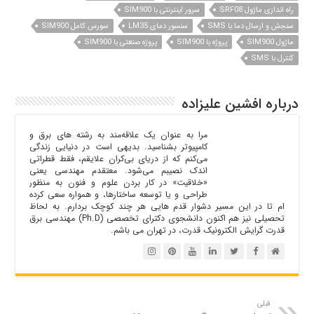
راه اندازی ماژول SRF08
سرور اینترنتی با SIM900
سنجش و ارسال دما با SMS
سنسور دمای LM35
سورس کامل SIM900
ماژول SIM900
پروژه با SIM900
پروژه صنعتی با SIM900
کنترل با SMS
درباره افشین علیزاده
مرا به عنوان یک علاقه‌مند به رشته های برق و
کامپیوتر بشناسید‌. بدیهی است در دنیایی زندگی
می‌کنم که از دریای بی‌کران علایقم‌، فقط قطراتی
اندک نصیبم می‌شود. معتقدم مهندسی یعنی
«خلاقیت»‌ در کار بردن علوم و فنون به منظور
طراحی و یا توسعه ساختارها، و همواره سعی کرده
ام تا در این مسیر دشوار قدم هایی هر چند کوچک بردارم. به لحاظ
تحصیلی نیز هم اکنون دانشجوی دکترای تخصصی (Ph.D) مهندسی برق
قدرت گرایش الکترونیک قدرت، در تهران می باشم.
قبلی