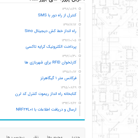
۱۳۹۸/۰۱/۲۹
کنترل از راه دور با SMS
۱۳۹۷/۱۲/۱۲
راه انداز خط کش دیجیتال Sino
۱۳۹۶/۱۰/۰۵
پرداخت الکترونیک کرایه تاکسی
۱۳۹۶/۰۱/۳۰
کارتخوان RFID برای شهربازی ها
۱۳۹۵/۱۰/۱۲
فرکانس متر ۱ گیگاهرتز
۱۳۹۵/۰۸/۲۹
کتابخانه راه انداز ریموت کنترل کد لرن
۱۳۹۴/۰۹/۲۲
ارسال و دریافت اطلاعات با NRF۲۴L۰۱
جدید
محبوب‌ها
نظر
برچسب ها