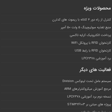
محصولات ویژه
کنترل از راه دور ۴ کاناله با ریموت های کدلرن
منبع تغذیه سوئیچینگ ۵ ولت ۵۰ آمپر
پرداخت الکترونیک کرایه تاکسی
کارتخوان RFID با پروتکل WiFi
کارتخوان RFID با رابط USB
برد آموزشی LPC۲۳۷۸
فعالیت های دیگر
سیستم عامل تحت لینوکس Division
مرجع آموزش میکروکنترلرهای ARM
نسخه دوم برد آموزشی LPC۲۳۷۸
پروژه های مبتنی بر STM۳۲F۱۰۳