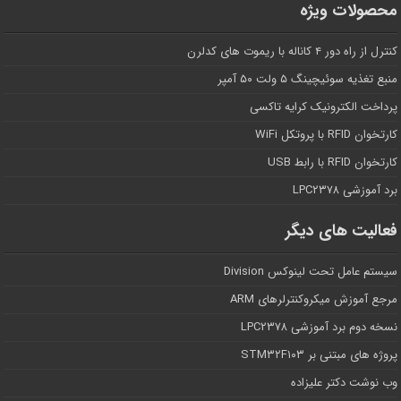
محصولات ویژه
کنترل از راه دور ۴ کاناله با ریموت های کدلرن
منبع تغذیه سوئیچینگ ۵ ولت ۵۰ آمپر
پرداخت الکترونیک کرایه تاکسی
کارتخوان RFID با پروتکل WiFi
کارتخوان RFID با رابط USB
برد آموزشی LPC۲۳۷۸
فعالیت های دیگر
سیستم عامل تحت لینوکس Division
مرجع آموزش میکروکنترلرهای ARM
نسخه دوم برد آموزشی LPC۲۳۷۸
پروژه های مبتنی بر STM۳۲F۱۰۳
وب نوشت دکتر علیزاده