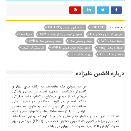
برچسب ها
ISD1730
راه اندازی آی سی ISD1730
سورس ضبط و پخش صدا
سورس ضبط و پخش صدا با AVR
ضبط صدا
ضبط صدا با AVR
ضبط و پخش صدا
ضبط و پخش صدا با AVR
ضبط و پخش پیغام
ضبط پیغام های صوتی با AVR
نمایشگر کاراکتری
پخش صدا با AVR
پروژه پخش صدا
درباره افشین علیزاده
مرا به عنوان یک علاقه‌مند به رشته های برق و
کامپیوتر بشناسید‌. بدیهی است در دنیایی زندگی
می‌کنم که از دریای بی‌کران علایقم‌، فقط قطراتی
اندک نصیبم می‌شود. معتقدم مهندسی یعنی
«خلاقیت»‌ در کار بردن علوم و فنون به منظور
طراحی و یا توسعه ساختارها، و همواره سعی کرده
ام تا در این مسیر دشوار قدم هایی هر چند کوچک بردارم. به لحاظ
تحصیلی نیز هم اکنون دانشجوی دکترای تخصصی (Ph.D) مهندسی برق
قدرت گرایش الکترونیک قدرت، در تهران می باشم.