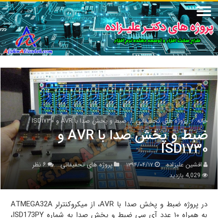
خانه
/
پروژه های تحقیقاتی
/
ضبط و پخش صدا با AVR و ISD۱۷۳۰
ضبط و پخش صدا با AVR و
ISD۱۷۳۰
افشین علیزاده
پروژه های تحقیقاتی
۶ نظر
۱۳۹۴/۰۴/۱۷
4,029 بازدید
در پروژه ضبط و پخش صدا با AVR، از میکروکنترلر ATMEGA32A
به همراه ۱۰ عدد آی سی ضبط و پخش صدا به شماره ISD173PY،