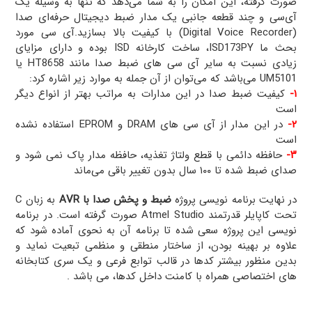
صورت گرفته، این امکان را به شما می‌دهد که تنها به وسیله یک
آی‌سی و چند قطعه جانبی یک مدار ضبط دیجیتال حرفه‌ای صدا
(Digital Voice Recorder) با کیفیت بالا بسازید.آی سی مورد
بحث ما ISD173PY، ساخت کارخانه ISD بوده و دارای مزایای
زیادی نسبت به سایر آی سی های ضبط صدا مانند HT8658 یا
UM5101 می‌باشد که می‌توان از آن جمله به موارد زیر اشاره کرد:
۱-
کیفیت ضبط صدا در این مدارات به مراتب بهتر از انواع دیگر
است
۲-
در این مدار از آی سی های DRAM و EPROM استفاده نشده
است
۳-
حافظه دائمی با قطع ولتاژ تغذیه، حافظه مدار پاک نمی شود و
صدای ضبط شده تا ۱۰۰ سال بدون تغییر باقی می‌ماند
در نهایت برنامه نویسی پروژه
ضبط و پخش صدا با AVR
به زبان C
تحت کاپایلر قدرتمند Atmel Studio صورت گرفته است. در برنامه
نویسی این پروژه سعی شده تا برنامه آن به نحوی آماده شود که
علاوه بر بهینه بودن، از ساختار منطقی و منظمی تبعیت نماید و
بدین منظور بیشتر کدها در قالب توابع فرعی و یک سری کتابخانه
های اختصاصی همراه با کامنت داخل کدها، می باشد .