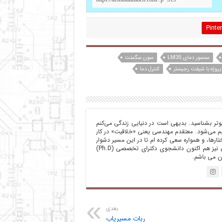
Pinte
سنسور دمای LM35
سون سگمنت
پروژه با شیفت رجیستر
کنترل دما
یوتر بشناسید‌. بدیهی است در دنیایی زندگی می‌کنم
بم می‌شود. معتقدم مهندسی یعنی «خلاقیت»‌ در کار
رها، و همواره سعی کرده ام تا در این مسیر دشوار
قدم هایی هر چند کوچک بردارم. به لحاظ تحصیلی نیز هم اکنون دانشجوی دکترای تخصصی (Ph.D)
ن می باشم.
بعدی
ربات مسیریاب