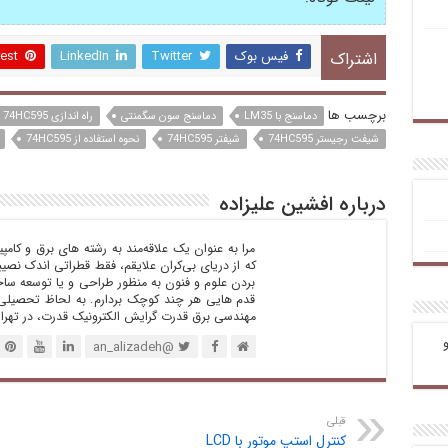
فیس بوک
Twitter
LinkedIn
rest
اشتراک
برچسب ها
دماسنج با LM35
دماسنج سون سگمنتی
راه اندازی 74HC595
شیفت رجیستر 74HC595
شیفتر 74HC595
نحوه استفاده از 74HC595
درباره افشین علیزاده
مرا به عنوان یک علاقه‌مند به رشته های برق و کامپ
که از دریای بی‌کران علایقم‌، فقط قطراتی اندک نصی
بردن علوم و فنون به منظور طراحی و یا توسعه ساختا
مهندسی برق قدرت گرایش الکترونیک قدرت، در تهرا
@an_alizadeh
قبلی
کنترل استپ موتور با LCD