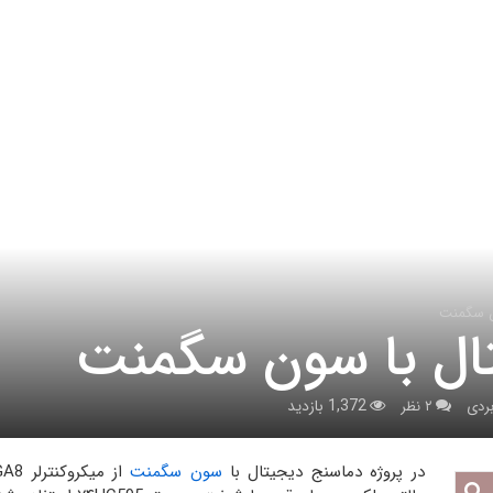
ن سگمنت
ال با سون سگمنت
1,372 بازدید
بردی
۲ نظر
در پروژه دماسنج دیجیتال با
سون سگمنت