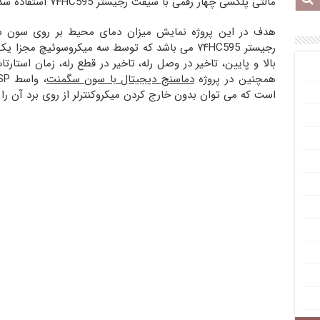
مالتی پلکسی چهار رقمی با شیفت رجیستر ۷۴HC595 استفاده شده است .
هدف در این پروژه نمایش میزان دمای محیط بر روی سون س
رجیستر ۷۴HC595 می باشد که توسط سه میکروسوئیچ مج
بالا و پایین، تاخیر در وصل رله، تاخیر در قطع رله، زمان است
همچنین در پروژه
دماسنج دیجیتال با سون سگمنت
است که می توان بدون خارج کردن میکروکنترلر از روی برد آن را پ