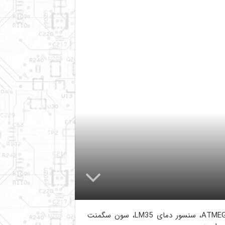
از میکروکنترلر ATMEGA8، سنسور دمای LM35، سون سگمنت