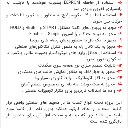
۵-
استفاده از حافظه EEPROM بصورت هوشمند با قابلیت به
یادسپاری آخرین ورودی منو
۶-
استفاده فقط از ۳ میکروسوئیچ به منظور وارد کردن اطلاعات و
حرکت بین منوها
۷-
مجهز به ورودی های کاملا مستقل START و RESET و HOLD
۸-
مجهز به دو حالت کالیبرازاسیون Simple و Flasher
۹-
مجهز به یک بازر به منظور پخش پیغام های مرتبط
۱۰-
مجهز به یک کانال رله به منظور کنترل کنتاکتورهای صنعتی
۱۱-
استفاده از حداقل پایه های میکروکنترلر بصورت مالتی پلکسی با
عملکردی بدون نقص
۱۲-
قابلیت تنظیم میزان نور صفحه سون سگمنت
۱۳-
مجهز به چهار LED به منظور نمایش حالت های عملکردی
۱۴-
مجهز به قفل اتوماتیک و رابط کاربری بسیار روان
۱۵-
مجهز به ست پوینت سه پله ای مخصوص تنظیم آسان
۱۶-
و ده ها امکانات کاربردی برای کنترلر تجهیزات صنعتی …
این پروژه تحت انواع تست ها در محیط های صنعتی واقعی قرار
گرفته است و از لحاظ کارکرد، عملکرد بدون نقص آن کاملا مورد
تایید می باشد چرا که برنامه و سخت افزار آن برای چندین بار
بازنگری شده است .