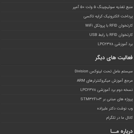
منبع تغذیه سوئیچینگ ۵ ولت ۵۰ آمپر
پرداخت الکترونیک کرایه تاکسی
کارتخوان RFID با پروتکل WiFi
کارتخوان RFID با رابط USB
برد آموزشی LPC۲۳۷۸
فعالیت های دیگر
سیستم عامل تحت لینوکس Division
مرجع آموزش میکروکنترلرهای ARM
نسخه دوم برد آموزشی LPC۲۳۷۸
پروژه های مبتنی بر STM۳۲F۱۰۳
وب نوشت دکتر علیزاده
کانال ما در تلگرام
درباره مــا