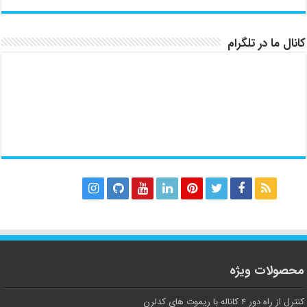
کانال ما در تلگرام
محصولات ویژه
کنترل از راه دور ۴ کاناله با ریموت های کدلرن