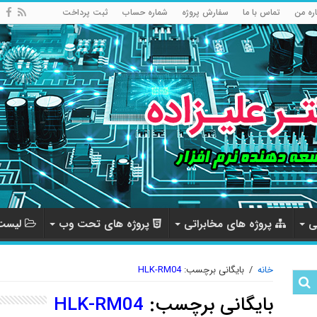
اره من
تماس با ما
سفارش پروژه
شماره حساب
ثبت پرداخت
ی
پروژه های مخابراتی
پروژه های تحت وب
لیست 
خانه
/
بایگانی برچسب:
HLK-RM04
بایگانی برچسب:
HLK-RM04