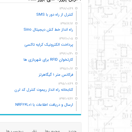
۱۳۹۸/۰۱/۲۹
کنترل از راه دور با SMS
۱۳۹۷/۱۲/۱۲
راه انداز خط کش دیجیتال Sino
۱۳۹۶/۱۰/۰۵
پرداخت الکترونیک کرایه تاکسی
۱۳۹۶/۰۱/۳۰
کارتخوان RFID برای شهربازی ها
۱۳۹۵/۱۰/۱۲
فرکانس متر ۱ گیگاهرتز
۱۳۹۵/۰۸/۲۹
کتابخانه راه انداز ریموت کنترل کد لرن
۱۳۹۴/۰۹/۲۲
ارسال و دریافت اطلاعات با NRF۲۴L۰۱
جدید
محبوب‌ها
نظر
برچسب ها