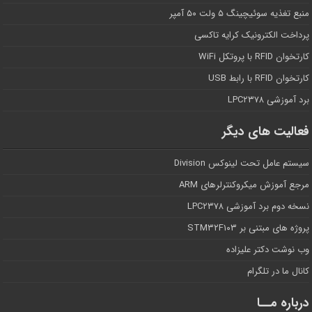
منبع تغذیه سوئیچینگ ۵ ولت ۵۰ آمپر
پرداخت الکترونیک کرایه تاکسی
کارتخوان RFID با پروتکل WiFi
کارتخوان RFID با رابط USB
برد آموزشی LPC۲۳۷۸
فعالیت های دیگر
سیستم عامل تحت لینوکس Division
مرجع آموزش میکروکنترلرهای ARM
نسخه دوم برد آموزشی LPC۲۳۷۸
پروژه های مبتنی بر STM۳۲F۱۰۳
وب نوشت دکتر علیزاده
کانال ما در تلگرام
درباره مــا