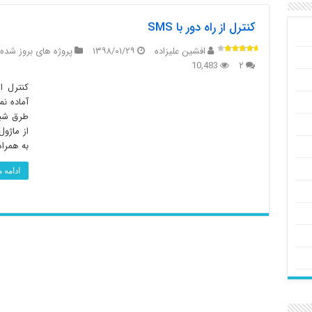
کنترل از راه دور با SMS
افشین علیزاده
۱۳۹۸/۰۱/۲۹
پروژه های بروز شده
10,483
۲
آماده نم
طرق شبک
به همراه میکروکنتر
ادامه