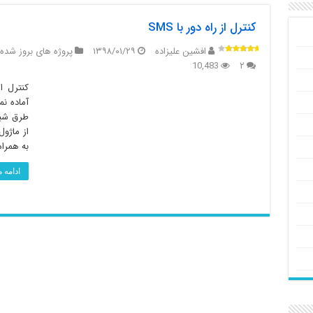
کنترل از راه دور با SMS
افشین علیزاده
۱۳۹۸/۰۱/۲۹
پروژه های بروز شده
10,483
۲
آماده نم
طرق شبک
به همراه میکروکنتر
ادامه