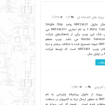
پروژه های کتابخانه ای
۱۰۶
7,316
مغز متفکر ماژول NRF24L01 واحد Single Chip
۲.4GHz Transceiver به نام تجاری +NRF24L01 می
ی شک این چیپ یکی از شاهکارهای شرکت
Nordic Semiconductor می باشد. چیپ معظم
+NRF24L01 نمونه تصحیح شده با امکانات بیشتر و دیتا
ریت بالاتر چیپ NRF2401 است که توسط شرکت
 …
 مطلب
 کاربردی
۸
1,961
 پروژه از ماژول پیشرفته وایرلس به نام
+NRF24L01 به منظور ارسال دیتا به کامپیوتر در مسافت
ستفاده شده است . شیوه کار این پروژه به