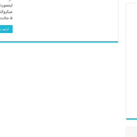
اینصور
۵ حالت بصورت تفاضلی نمونه …
ادامه