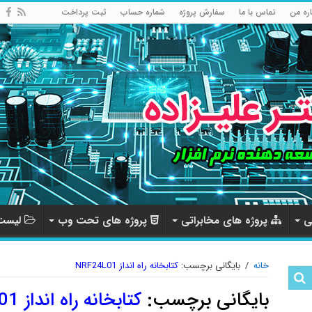
اره من
تماس با ما
سفارش پروژه
شماره حساب
ثبت پرداخت
ی
پروژه های مخابراتی
پروژه های تحت وب
لیست 
خانه
/
بایگانی برچسب:
کتابخانه راه انداز NRF24L01
بایگانی برچسب:
کتابخانه راه انداز NRF24L01