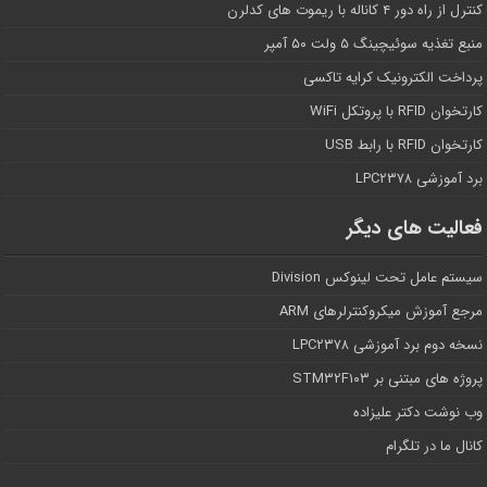
کنترل از راه دور ۴ کاناله با ریموت های کدلرن
منبع تغذیه سوئیچینگ ۵ ولت ۵۰ آمپر
پرداخت الکترونیک کرایه تاکسی
کارتخوان RFID با پروتکل WiFi
کارتخوان RFID با رابط USB
برد آموزشی LPC۲۳۷۸
فعالیت های دیگر
سیستم عامل تحت لینوکس Division
مرجع آموزش میکروکنترلرهای ARM
نسخه دوم برد آموزشی LPC۲۳۷۸
پروژه های مبتنی بر STM۳۲F۱۰۳
وب نوشت دکتر علیزاده
کانال ما در تلگرام