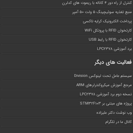
کنترل از راه دور ۴ کاناله با ریموت های کدلرن
منبع تغذیه سوئیچینگ ۵ ولت ۵۰ آمپر
پرداخت الکترونیک کرایه تاکسی
کارتخوان RFID با پروتکل WiFi
کارتخوان RFID با رابط USB
برد آموزشی LPC۲۳۷۸
فعالیت های دیگر
سیستم عامل تحت لینوکس Division
مرجع آموزش میکروکنترلرهای ARM
نسخه دوم برد آموزشی LPC۲۳۷۸
پروژه های مبتنی بر STM۳۲F۱۰۳
وب نوشت دکتر علیزاده
کانال ما در تلگرام