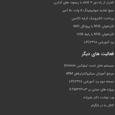
کنترل از راه دور ۴ کاناله با ریموت های کدلرن
منبع تغذیه سوئیچینگ ۵ ولت ۵۰ آمپر
پرداخت الکترونیک کرایه تاکسی
کارتخوان RFID با پروتکل WiFi
کارتخوان RFID با رابط USB
برد آموزشی LPC۲۳۷۸
فعالیت های دیگر
سیستم عامل تحت لینوکس Division
مرجع آموزش میکروکنترلرهای ARM
نسخه دوم برد آموزشی LPC۲۳۷۸
پروژه های مبتنی بر STM۳۲F۱۰۳
وب نوشت دکتر علیزاده
کانال ما در تلگرام