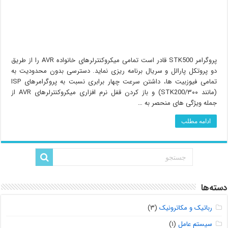
پروگرامر STK500 قادر است تمامی میکروکنترلرهای خانواده AVR را از طریق
دو پروتکل پارالل و سریال برنامه ریزی نماید. دسترسی بدون محدودیت به
تمامی فیوزبیت ها، داشتن سرعت چهار برابری نسبت به پروگرامرهای ISP
(مانند STK200/۳۰۰) و باز کردن قفل نرم افزاری میکروکنترلرهای AVR از
جمله ویژگی های منحصر به …
ادامه مطلب
دسته‌ها
رباتیک و مکاترونیک
(۳)
سیستم عامل
(۱)