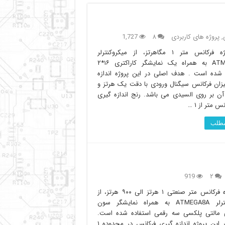
,
پروژه های کاربردی
۸
1,727
در پروژه فرکانس متر ۱ مگاهرتز، از میکروکنترلر
ATMEGA8A به همراه یک نمایشگر کاراکتری ۱۶*۲
 شده است . هدف اصلی در این پروژه اندازه
زان فرکانس سیگنال ورودی با دقت یک هرتز و
ن بر روی السیدی می باشد. رنج اندازه گیری
س متر از ۱ …
 مطلب
919
۲
در پروژه فرکانس متر صنعتی ۱ هرتز الی ۹۰۰ هرتز، از
میکروکنترلر ATMEGA8A به همراه نمایشگر سون
 مالتی پلکسی سه رقمی استفاده شده است.
هدف در این پروژه اندازه گیری فرکانس در محدوده ۱