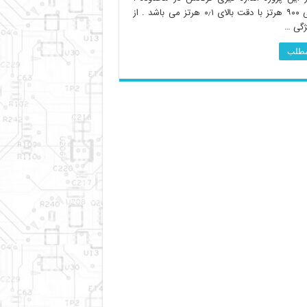
هرتز الی ۹۰۰ هرتز با دقت بالای ۰٫۱ هرتز می باشد . از
ژگی …
 مطلب