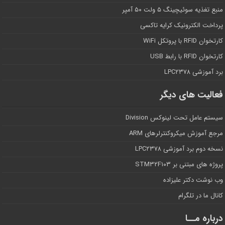
منبع تغذیه سوئیچینگ ۵ ولت ۵۰ آمپر
پرداخت الکترونیک کرایه تاکسی
کارتخوان RFID با پروتکل WiFi
کارتخوان RFID با رابط USB
برد آموزشی LPC۲۳۷۸
فعالیت های دیگر
سیستم عامل تحت لینوکس Division
مرجع آموزش میکروکنترلرهای ARM
نسخه دوم برد آموزشی LPC۲۳۷۸
پروژه های مبتنی بر STM۳۲F۱۰۳
وب نوشت دکتر علیزاده
کانال ما در تلگرام
درباره مــا