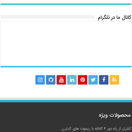
کانال ما در تلگرام
محصولات ویژه
کنترل از راه دور ۴ کاناله با ریموت های کدلرن