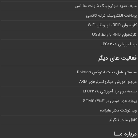
منبع تغذیه سوئیچینگ ۵ ولت ۵۰ آمپر
پرداخت الکترونیک کرایه تاکسی
کارتخوان RFID با پروتکل WiFi
کارتخوان RFID با رابط USB
برد آموزشی LPC۲۳۷۸
فعالیت های دیگر
سیستم عامل تحت لینوکس Division
مرجع آموزش میکروکنترلرهای ARM
نسخه دوم برد آموزشی LPC۲۳۷۸
پروژه های مبتنی بر STM۳۲F۱۰۳
وب نوشت دکتر علیزاده
کانال ما در تلگرام
درباره مــا