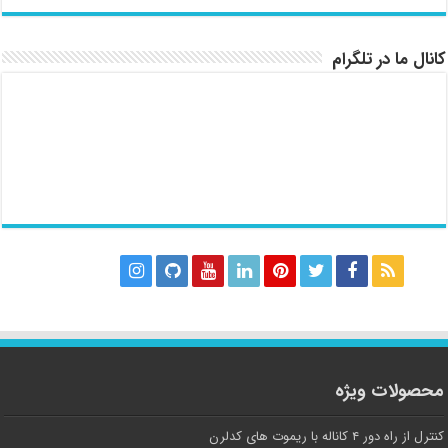
کانال ما در تلگرام
محصولات ویژه
کنترل از راه دور ۴ کاناله با ریموت های کدلرن