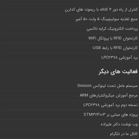
کنترل از راه دور ۴ کاناله با ریموت های کدلرن
منبع تغذیه سوئیچینگ ۵ ولت ۵۰ آمپر
پرداخت الکترونیک کرایه تاکسی
کارتخوان RFID با پروتکل WiFi
کارتخوان RFID با رابط USB
برد آموزشی LPC۲۳۷۸
فعالیت های دیگر
سیستم عامل تحت لینوکس Division
مرجع آموزش میکروکنترلرهای ARM
نسخه دوم برد آموزشی LPC۲۳۷۸
پروژه های مبتنی بر STM۳۲F۱۰۳
وب نوشت دکتر علیزاده
کانال ما در تلگرام