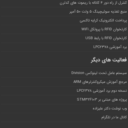
کنترل از راه دور ۴ کاناله با ریموت های کدلرن
منبع تغذیه سوئیچینگ ۵ ولت ۵۰ آمپر
پرداخت الکترونیک کرایه تاکسی
کارتخوان RFID با پروتکل WiFi
کارتخوان RFID با رابط USB
برد آموزشی LPC۲۳۷۸
فعالیت های دیگر
سیستم عامل تحت لینوکس Division
مرجع آموزش میکروکنترلرهای ARM
نسخه دوم برد آموزشی LPC۲۳۷۸
پروژه های مبتنی بر STM۳۲F۱۰۳
وب نوشت دکتر علیزاده
کانال ما در تلگرام