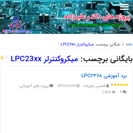
خانه
/
بایگانی برچسب:
میکروکنترلر LPC23xx
بایگانی برچسب:
میکروکنترلر LPC23xx
برد آموزشی LPC۲۳۷۸
افشین علیزاده
۱۳۹۲/۰۲/۱۴
پروژه های آموزشی
1,423
۴