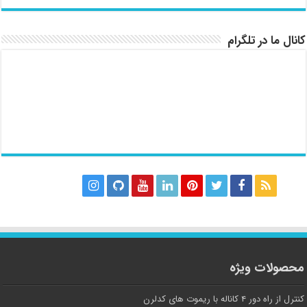
کانال ما در تلگرام
محصولات ویژه
کنترل از راه دور ۴ کاناله با ریموت های کدلرن