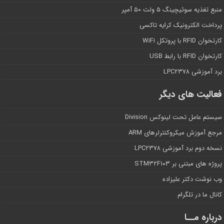
منبع تغذیه سوئیچینگ ۵ ولت ۵۰ آمپر
پرداخت الکترونیک کرایه تاکسی
کارتخوان RFID با پروتکل WiFi
کارتخوان RFID با رابط USB
برد آموزشی LPC۲۳۷۸
فعالیت های دیگر
سیستم عامل تحت لینوکس Division
مرجع آموزش میکروکنترلرهای ARM
نسخه دوم برد آموزشی LPC۲۳۷۸
پروژه های مبتنی بر STM۳۲F۱۰۳
وب نوشت دکتر علیزاده
کانال ما در تلگرام
درباره مــا