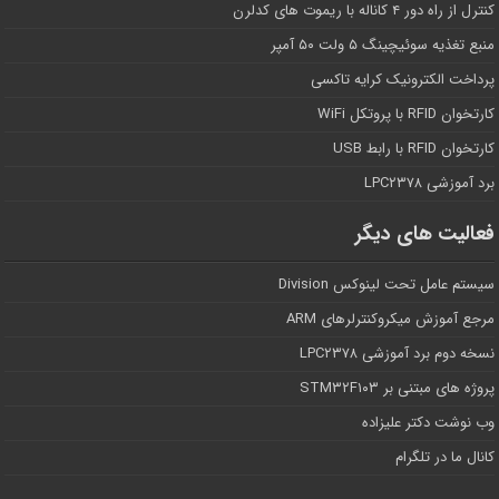
کنترل از راه دور ۴ کاناله با ریموت های کدلرن
منبع تغذیه سوئیچینگ ۵ ولت ۵۰ آمپر
پرداخت الکترونیک کرایه تاکسی
کارتخوان RFID با پروتکل WiFi
کارتخوان RFID با رابط USB
برد آموزشی LPC۲۳۷۸
فعالیت های دیگر
سیستم عامل تحت لینوکس Division
مرجع آموزش میکروکنترلرهای ARM
نسخه دوم برد آموزشی LPC۲۳۷۸
پروژه های مبتنی بر STM۳۲F۱۰۳
وب نوشت دکتر علیزاده
کانال ما در تلگرام