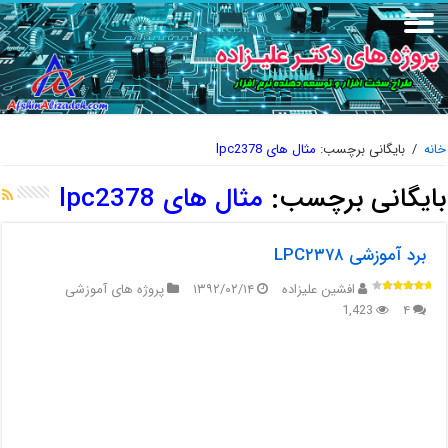
خانه
/
بایگانی برچسب:
مثال های lpc2378
بایگانی برچسب:
مثال های lpc2378
برد آموزشی LPC۲۳۷۸
افشین علیزاده
۱۳۹۲/۰۲/۱۴
پروژه های آموزشی
1,423
۴