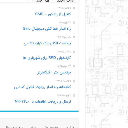
۱۳۹۸/۰۱/۲۹
کنترل از راه دور با SMS
۱۳۹۷/۱۲/۱۲
راه انداز خط کش دیجیتال Sino
۱۳۹۶/۱۰/۰۵
پرداخت الکترونیک کرایه تاکسی
۱۳۹۶/۰۱/۳۰
کارتخوان RFID برای شهربازی ها
۱۳۹۵/۱۰/۱۲
فرکانس متر ۱ گیگاهرتز
۱۳۹۵/۰۸/۲۹
کتابخانه راه انداز ریموت کنترل کد لرن
۱۳۹۴/۰۹/۲۲
ارسال و دریافت اطلاعات با NRF۲۴L۰۱
جدید
محبوب‌ها
نظر
برچسب ها