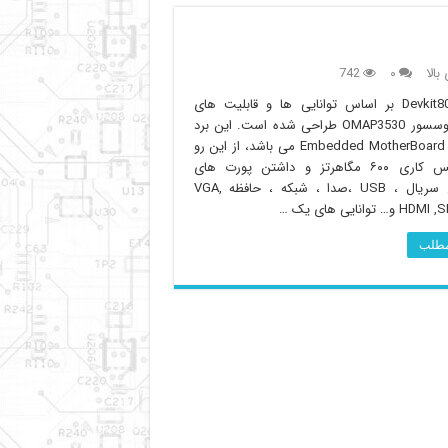
بالا
۰
742
برد Devkit8000 بر اساس توانایی ها و قابلیت های
میکروپروسسور OMAP3530 طراحی شده است. این برد
در اصل Embedded MotherBoard می باشد، از این رو
با فرکانس کاری ۶۰۰ مگاهرتز و داشتن پورت های
همچون سریال ، USB ،صدا ، شبکه ، حافظه VGA,
 توانایی های یک …
 مطلب