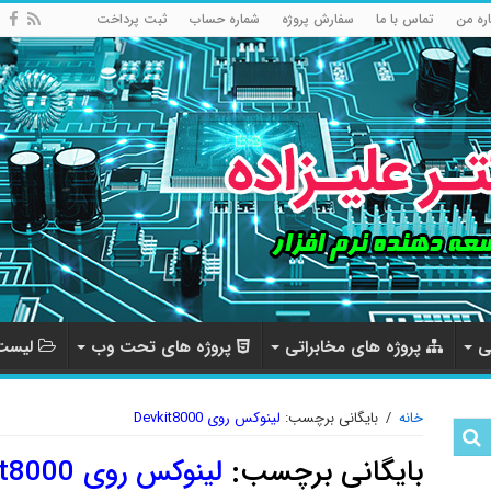
اره من
تماس با ما
سفارش پروژه
شماره حساب
ثبت پرداخت
ی
پروژه های مخابراتی
پروژه های تحت وب
لیست 
خانه
/
بایگانی برچسب:
لینوکس روی Devkit8000
بایگانی برچسب:
لینوکس روی Devkit8000