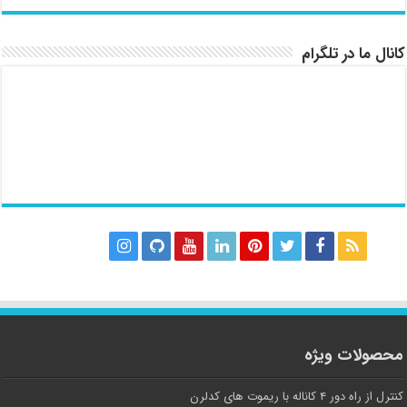
کانال ما در تلگرام
محصولات ویژه
کنترل از راه دور ۴ کاناله با ریموت های کدلرن