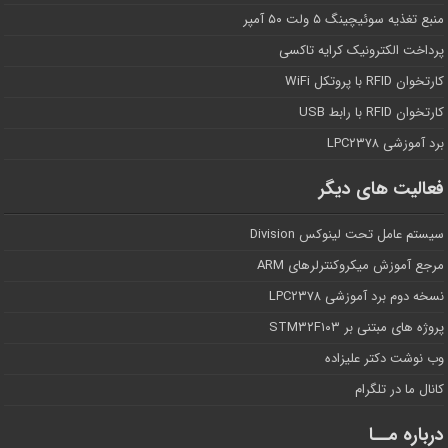
منبع تغذیه سوئیچینگ ۵ ولت ۵۰ آمپر
پرداخت الکترونیک کرایه تاکسی
کارتخوان RFID با پروتکل WiFi
کارتخوان RFID با رابط USB
برد آموزشی LPC۲۳۷۸
فعالیت های دیگر
سیستم عامل تحت لینوکس Division
مرجع آموزش میکروکنترلرهای ARM
نسخه دوم برد آموزشی LPC۲۳۷۸
پروژه های مبتنی بر STM۳۲F۱۰۳
وب نوشت دکتر علیزاده
کانال ما در تلگرام
درباره مــا