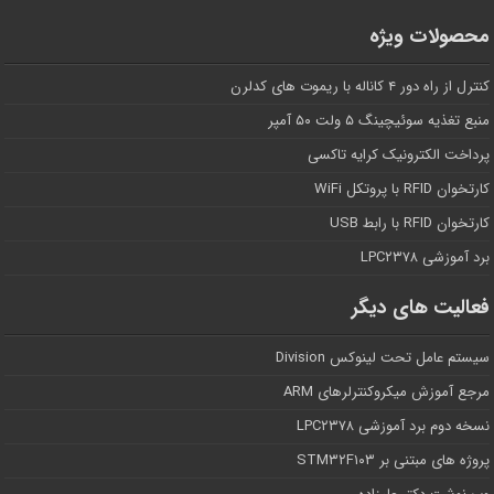
محصولات ویژه
کنترل از راه دور ۴ کاناله با ریموت های کدلرن
منبع تغذیه سوئیچینگ ۵ ولت ۵۰ آمپر
پرداخت الکترونیک کرایه تاکسی
کارتخوان RFID با پروتکل WiFi
کارتخوان RFID با رابط USB
برد آموزشی LPC۲۳۷۸
فعالیت های دیگر
سیستم عامل تحت لینوکس Division
مرجع آموزش میکروکنترلرهای ARM
نسخه دوم برد آموزشی LPC۲۳۷۸
پروژه های مبتنی بر STM۳۲F۱۰۳