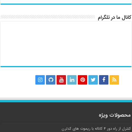
کانال ما در تلگرام
محصولات ویژه
کنترل از راه دور ۴ کاناله با ریموت های کدلرن