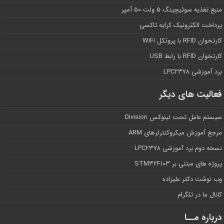
منبع تغذیه سوئیچینگ ۵ ولت ۵۰ آمپر
پرداخت الکترونیک کرایه تاکسی
کارتخوان RFID با پروتکل WiFi
کارتخوان RFID با رابط USB
برد آموزشی LPC۲۳۷۸
فعالیت های دیگر
سیستم عامل تحت لینوکس Division
مرجع آموزش میکروکنترلرهای ARM
نسخه دوم برد آموزشی LPC۲۳۷۸
پروژه های مبتنی بر STM۳۲F۱۰۳
وب نوشت دکتر علیزاده
کانال ما در تلگرام
درباره مــا