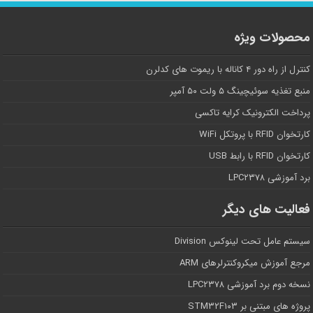
محصولات ویژه
کنترل از راه دور ۴ کاناله با ریموت های کدلرن
منبع تغذیه سوئیچینگ ۵ ولت ۵۰ آمپر
پرداخت الکترونیک کرایه تاکسی
کارتخوان RFID با پروتکل WiFi
کارتخوان RFID با رابط USB
برد آموزشی LPC۲۳۷۸
فعالیت های دیگر
سیستم عامل تحت لینوکس Division
مرجع آموزش میکروکنترلرهای ARM
نسخه دوم برد آموزشی LPC۲۳۷۸
پروژه های مبتنی بر STM۳۲F۱۰۳