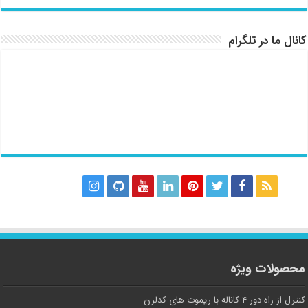
کانال ما در تلگرام
محصولات ویژه
کنترل از راه دور ۴ کاناله با ریموت های کدلرن