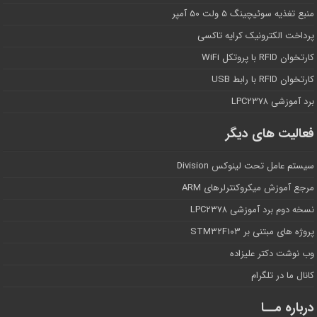
منبع تغذیه سوئیچینگ ۵ ولت ۵۰ آمپر
پرداخت الکترونیک کرایه تاکسی
کارتخوان RFID با پروتکل WiFi
کارتخوان RFID با رابط USB
برد آموزشی LPC۲۳۷۸
فعالیت های دیگر
سیستم عامل تحت لینوکس Division
مرجع آموزش میکروکنترلرهای ARM
نسخه دوم برد آموزشی LPC۲۳۷۸
پروژه های مبتنی بر STM۳۲F۱۰۳
وب نوشت دکتر علیزاده
کانال ما در تلگرام
درباره مــا