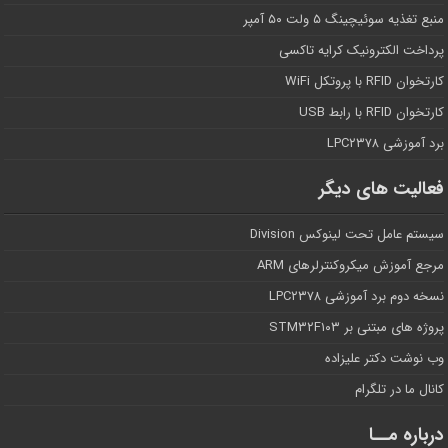
منبع تغذیه سوئیچینگ ۵ ولت ۵۰ آمپر
پرداخت الکترونیک کرایه تاکسی
کارتخوان RFID با پروتکل WiFi
کارتخوان RFID با رابط USB
برد آموزشی LPC۲۳۷۸
فعالیت های دیگر
سیستم عامل تحت لینوکس Division
مرجع آموزش میکروکنترلرهای ARM
نسخه دوم برد آموزشی LPC۲۳۷۸
پروژه های مبتنی بر STM۳۲F۱۰۳
وب نوشت دکتر علیزاده
کانال ما در تلگرام
درباره مــا