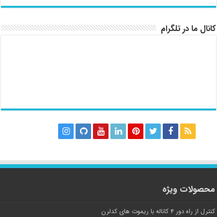
کانال ما در تلگرام
محصولات ویژه
کنترل از راه دور ۴ کاناله با ریموت های کدلرن