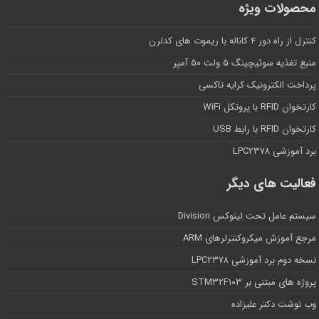
محصولات ویژه
کنترل از راه دور ۴ کاناله با ریموت های کدلرن
منبع تغذیه سوئیچینگ ۵ ولت ۵۰ آمپر
پرداخت الکترونیک کرایه تاکسی
کارتخوان RFID با پروتکل WiFi
کارتخوان RFID با رابط USB
برد آموزشی LPC۲۳۷۸
فعالیت های دیگر
سیستم عامل تحت لینوکس Division
مرجع آموزش میکروکنترلرهای ARM
نسخه دوم برد آموزشی LPC۲۳۷۸
پروژه های مبتنی بر STM۳۲F۱۰۳
وب نوشت دکتر علیزاده