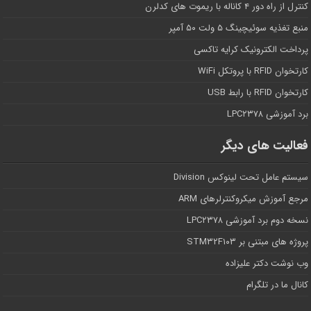
کنترل از راه دور ۴ کاناله با ریموت های کدلرن
منبع تغذیه سوئیچینگ ۵ ولت ۵۰ آمپر
پرداخت الکترونیک کرایه تاکسی
کارتخوان RFID با پروتکل WiFi
کارتخوان RFID با رابط USB
برد آموزشی LPC۲۳۷۸
فعالیت های دیگر
سیستم عامل تحت لینوکس Division
مرجع آموزش میکروکنترلرهای ARM
نسخه دوم برد آموزشی LPC۲۳۷۸
پروژه های مبتنی بر STM۳۲F۱۰۳
وب نوشت دکتر علیزاده
کانال ما در تلگرام