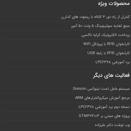
محصولات ویژه
کنترل از راه دور ۴ کاناله با ریموت های کدلرن
منبع تغذیه سوئیچینگ ۵ ولت ۵۰ آمپر
پرداخت الکترونیک کرایه تاکسی
کارتخوان RFID با پروتکل WiFi
کارتخوان RFID با رابط USB
برد آموزشی LPC۲۳۷۸
فعالیت های دیگر
سیستم عامل تحت لینوکس Division
مرجع آموزش میکروکنترلرهای ARM
نسخه دوم برد آموزشی LPC۲۳۷۸
پروژه های مبتنی بر STM۳۲F۱۰۳
وب نوشت دکتر علیزاده