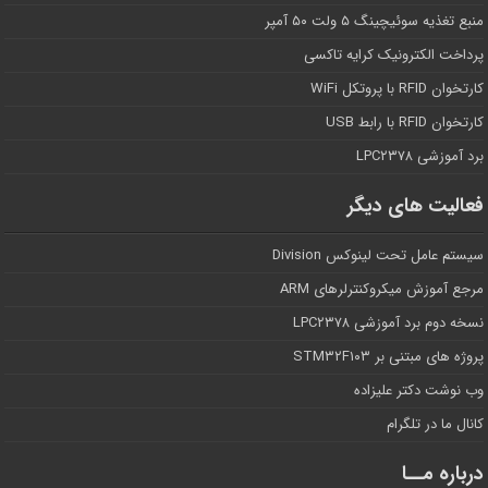
منبع تغذیه سوئیچینگ ۵ ولت ۵۰ آمپر
پرداخت الکترونیک کرایه تاکسی
کارتخوان RFID با پروتکل WiFi
کارتخوان RFID با رابط USB
برد آموزشی LPC۲۳۷۸
فعالیت های دیگر
سیستم عامل تحت لینوکس Division
مرجع آموزش میکروکنترلرهای ARM
نسخه دوم برد آموزشی LPC۲۳۷۸
پروژه های مبتنی بر STM۳۲F۱۰۳
وب نوشت دکتر علیزاده
کانال ما در تلگرام
درباره مــا