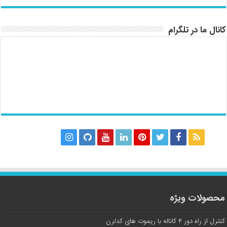
کانال ما در تلگرام
محصولات ویژه
کنترل از راه دور ۴ کاناله با ریموت های کدلرن