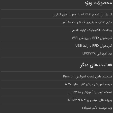
محصولات ویژه
کنترل از راه دور ۴ کاناله با ریموت های کدلرن
منبع تغذیه سوئیچینگ ۵ ولت ۵۰ آمپر
پرداخت الکترونیک کرایه تاکسی
کارتخوان RFID با پروتکل WiFi
کارتخوان RFID با رابط USB
برد آموزشی LPC۲۳۷۸
فعالیت های دیگر
سیستم عامل تحت لینوکس Division
مرجع آموزش میکروکنترلرهای ARM
نسخه دوم برد آموزشی LPC۲۳۷۸
پروژه های مبتنی بر STM۳۲F۱۰۳
وب نوشت دکتر علیزاده