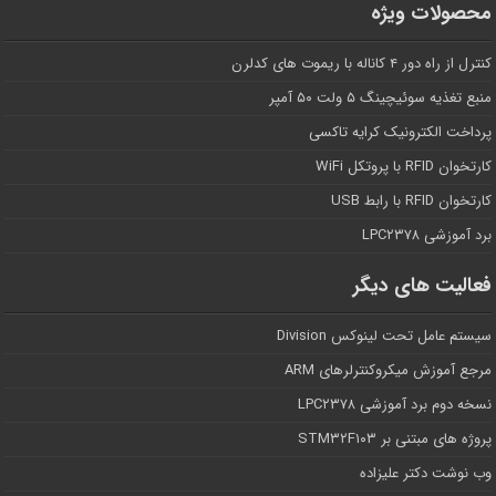
محصولات ویژه
کنترل از راه دور ۴ کاناله با ریموت های کدلرن
منبع تغذیه سوئیچینگ ۵ ولت ۵۰ آمپر
پرداخت الکترونیک کرایه تاکسی
کارتخوان RFID با پروتکل WiFi
کارتخوان RFID با رابط USB
برد آموزشی LPC۲۳۷۸
فعالیت های دیگر
سیستم عامل تحت لینوکس Division
مرجع آموزش میکروکنترلرهای ARM
نسخه دوم برد آموزشی LPC۲۳۷۸
پروژه های مبتنی بر STM۳۲F۱۰۳
وب نوشت دکتر علیزاده