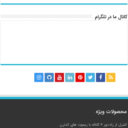
کانال ما در تلگرام
محصولات ویژه
کنترل از راه دور ۴ کاناله با ریموت های کدلرن