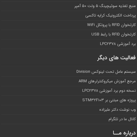
منبع تغذیه سوئیچینگ ۵ ولت ۵۰ آمپر
پرداخت الکترونیک کرایه تاکسی
کارتخوان RFID با پروتکل WiFi
کارتخوان RFID با رابط USB
برد آموزشی LPC۲۳۷۸
فعالیت های دیگر
سیستم عامل تحت لینوکس Division
مرجع آموزش میکروکنترلرهای ARM
نسخه دوم برد آموزشی LPC۲۳۷۸
پروژه های مبتنی بر STM۳۲F۱۰۳
وب نوشت دکتر علیزاده
کانال ما در تلگرام
درباره مــا