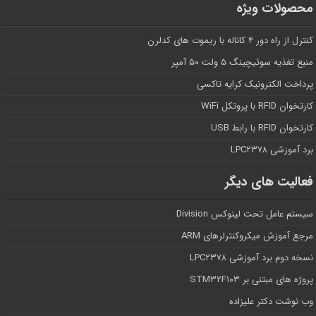
محصولات ویژه
کنترل از راه دور ۴ کاناله با ریموت های کدلرن
منبع تغذیه سوئیچینگ ۵ ولت ۵۰ آمپر
پرداخت الکترونیک کرایه تاکسی
کارتخوان RFID با پروتکل WiFi
کارتخوان RFID با رابط USB
برد آموزشی LPC۲۳۷۸
فعالیت های دیگر
سیستم عامل تحت لینوکس Division
مرجع آموزش میکروکنترلرهای ARM
نسخه دوم برد آموزشی LPC۲۳۷۸
پروژه های مبتنی بر STM۳۲F۱۰۳
وب نوشت دکتر علیزاده