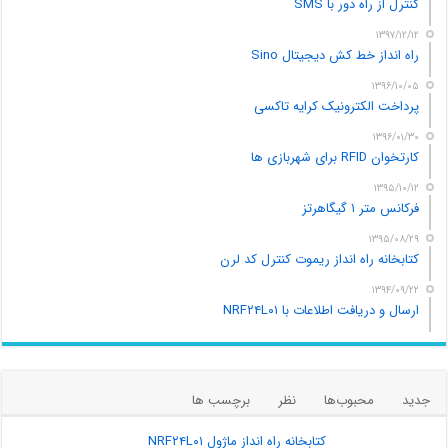
کنترل از راه دور با SMS
۱۳۹۷/۱۲/۱۲
راه انداز خط کش دیجیتال Sino
۱۳۹۶/۱۰/۰۵
پرداخت الکترونیک کرایه تاکسی
۱۳۹۶/۰۱/۳۰
کارتخوان RFID برای شهربازی ها
۱۳۹۵/۱۰/۱۲
فرکانس متر ۱ گیگاهرتز
۱۳۹۵/۰۸/۲۹
کتابخانه راه انداز ریموت کنترل کد لرن
۱۳۹۴/۰۹/۲۲
ارسال و دریافت اطلاعات با NRF۲۴L۰۱
جدید
محبوب‌ها
نظر
برچسب ها
کتابخانه راه انداز ماژول NRF۲۴L۰۱