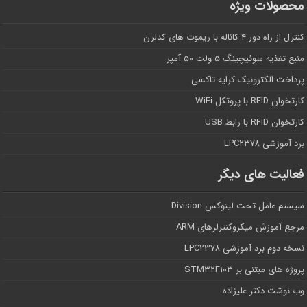
محصولات ویژه
کنترل از راه دور ۴ کاناله با ریموت های کدلرن
منبع تغذیه سوئیچینگ ۵ ولت ۵۰ آمپر
پرداخت الکترونیک کرایه تاکسی
کارتخوان RFID با پروتکل WiFi
کارتخوان RFID با رابط USB
برد آموزشی LPC۲۳۷۸
فعالیت های دیگر
سیستم عامل تحت لینوکس Division
مرجع آموزش میکروکنترلرهای ARM
نسخه دوم برد آموزشی LPC۲۳۷۸
پروژه های مبتنی بر STM۳۲F۱۰۳
وب نوشت دکتر علیزاده