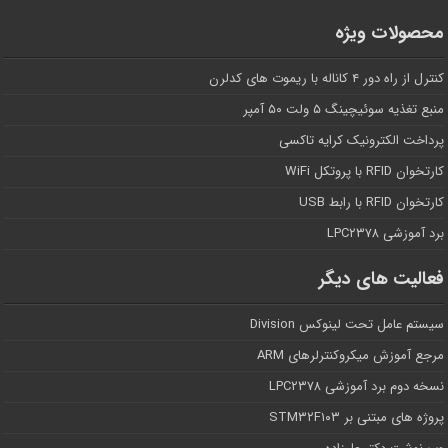
محصولات ویژه
کنترل از راه دور ۴ کاناله با ریموت های کدلرن
منبع تغذیه سوئیچینگ ۵ ولت ۵۰ آمپر
پرداخت الکترونیک کرایه تاکسی
کارتخوان RFID با پروتکل WiFi
کارتخوان RFID با رابط USB
برد آموزشی LPC۲۳۷۸
فعالیت های دیگر
سیستم عامل تحت لینوکس Division
مرجع آموزش میکروکنترلرهای ARM
نسخه دوم برد آموزشی LPC۲۳۷۸
پروژه های مبتنی بر STM۳۲F۱۰۳