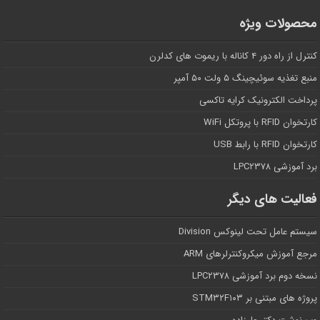
محصولات ویژه
کنترل از راه دور ۴ کاناله با ریموت های کدلرن
منبع تغذیه سوئیچینگ ۵ ولت ۵۰ آمپر
پرداخت الکترونیک کرایه تاکسی
کارتخوان RFID با پروتکل WiFi
کارتخوان RFID با رابط USB
برد آموزشی LPC۲۳۷۸
فعالیت های دیگر
سیستم عامل تحت لینوکس Division
مرجع آموزش میکروکنترلرهای ARM
نسخه دوم برد آموزشی LPC۲۳۷۸
پروژه های مبتنی بر STM۳۲F۱۰۳