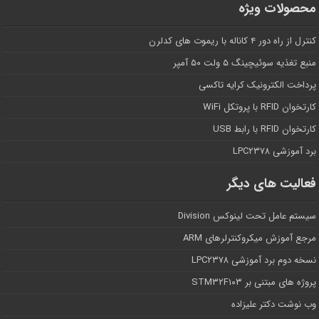
محصولات ویژه
کنترل از راه دور ۴ کاناله با ریموت های کدلرن
منبع تغذیه سوئیچینگ ۵ ولت ۵۰ آمپر
پرداخت الکترونیک کرایه تاکسی
کارتخوان RFID با پروتکل WiFi
کارتخوان RFID با رابط USB
برد آموزشی LPC۲۳۷۸
فعالیت های دیگر
سیستم عامل تحت لینوکس Division
مرجع آموزش میکروکنترلرهای ARM
نسخه دوم برد آموزشی LPC۲۳۷۸
پروژه های مبتنی بر STM۳۲F۱۰۳
وب نوشت دکتر علیزاده