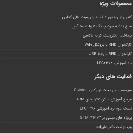
محصولات ویژه
کنترل از راه دور ۴ کاناله با ریموت های کدلرن
منبع تغذیه سوئیچینگ ۵ ولت ۵۰ آمپر
پرداخت الکترونیک کرایه تاکسی
کارتخوان RFID با پروتکل WiFi
کارتخوان RFID با رابط USB
برد آموزشی LPC۲۳۷۸
فعالیت های دیگر
سیستم عامل تحت لینوکس Division
مرجع آموزش میکروکنترلرهای ARM
نسخه دوم برد آموزشی LPC۲۳۷۸
پروژه های مبتنی بر STM۳۲F۱۰۳
وب نوشت دکتر علیزاده