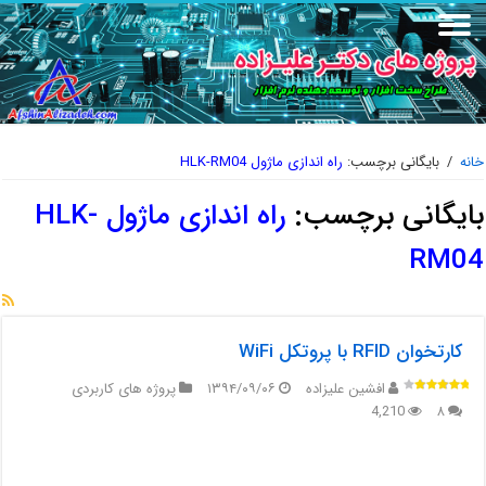
خانه
/
بایگانی برچسب:
راه اندازی ماژول HLK-RM04
بایگانی برچسب:
راه اندازی ماژول HLK-
RM04
کارتخوان RFID با پروتکل WiFi
افشین علیزاده
۱۳۹۴/۰۹/۰۶
پروژه های کاربردی
4,210
۸