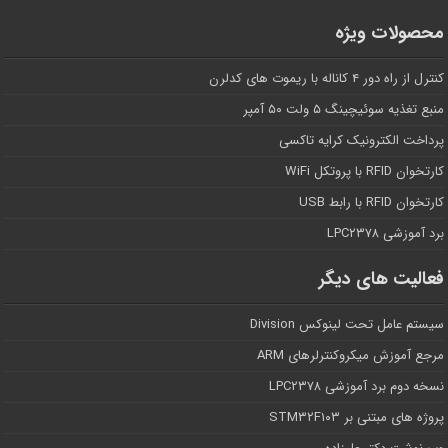
محصولات ویژه
کنترل از راه دور ۴ کاناله با ریموت های کدلرن
منبع تغذیه سوئیچینگ ۵ ولت ۵۰ آمپر
پرداخت الکترونیک کرایه تاکسی
کارتخوان RFID با پروتکل WiFi
کارتخوان RFID با رابط USB
برد آموزشی LPC۲۳۷۸
فعالیت های دیگر
سیستم عامل تحت لینوکس Division
مرجع آموزش میکروکنترلرهای ARM
نسخه دوم برد آموزشی LPC۲۳۷۸
پروژه های مبتنی بر STM۳۲F۱۰۳