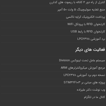
کنترل از راه دور ۴ کاناله با ریموت های کدلرن
منبع تغذیه سوئیچینگ ۵ ولت ۵۰ آمپر
پرداخت الکترونیک کرایه تاکسی
کارتخوان RFID با پروتکل WiFi
کارتخوان RFID با رابط USB
برد آموزشی LPC۲۳۷۸
فعالیت های دیگر
سیستم عامل تحت لینوکس Division
مرجع آموزش میکروکنترلرهای ARM
نسخه دوم برد آموزشی LPC۲۳۷۸
پروژه های مبتنی بر STM۳۲F۱۰۳
وب نوشت دکتر علیزاده
کانال ما در تلگرام