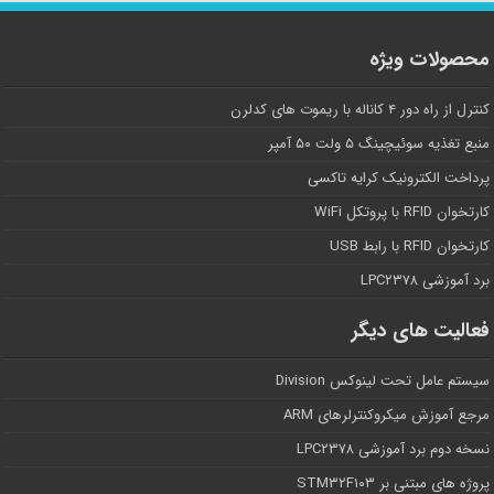
محصولات ویژه
کنترل از راه دور ۴ کاناله با ریموت های کدلرن
منبع تغذیه سوئیچینگ ۵ ولت ۵۰ آمپر
پرداخت الکترونیک کرایه تاکسی
کارتخوان RFID با پروتکل WiFi
کارتخوان RFID با رابط USB
برد آموزشی LPC۲۳۷۸
فعالیت های دیگر
سیستم عامل تحت لینوکس Division
مرجع آموزش میکروکنترلرهای ARM
نسخه دوم برد آموزشی LPC۲۳۷۸
پروژه های مبتنی بر STM۳۲F۱۰۳