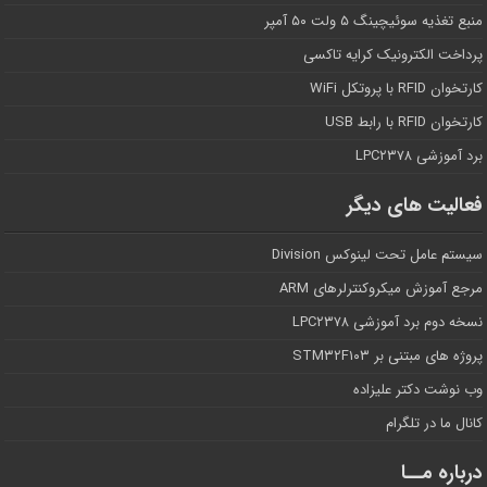
منبع تغذیه سوئیچینگ ۵ ولت ۵۰ آمپر
پرداخت الکترونیک کرایه تاکسی
کارتخوان RFID با پروتکل WiFi
کارتخوان RFID با رابط USB
برد آموزشی LPC۲۳۷۸
فعالیت های دیگر
سیستم عامل تحت لینوکس Division
مرجع آموزش میکروکنترلرهای ARM
نسخه دوم برد آموزشی LPC۲۳۷۸
پروژه های مبتنی بر STM۳۲F۱۰۳
وب نوشت دکتر علیزاده
کانال ما در تلگرام
درباره مــا