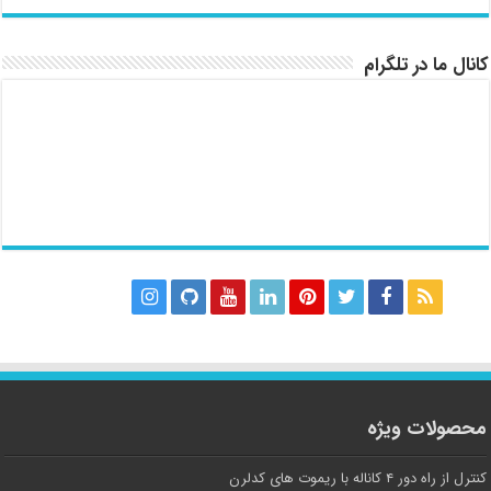
کانال ما در تلگرام
محصولات ویژه
کنترل از راه دور ۴ کاناله با ریموت های کدلرن