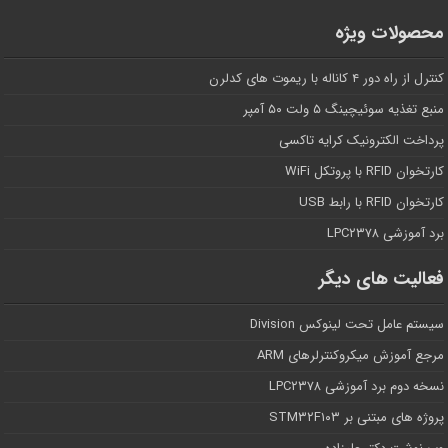
محصولات ویژه
کنترل از راه دور ۴ کاناله با ریموت های کدلرن
منبع تغذیه سوئیچینگ ۵ ولت ۵۰ آمپر
پرداخت الکترونیک کرایه تاکسی
کارتخوان RFID با پروتکل WiFi
کارتخوان RFID با رابط USB
برد آموزشی LPC۲۳۷۸
فعالیت های دیگر
سیستم عامل تحت لینوکس Division
مرجع آموزش میکروکنترلرهای ARM
نسخه دوم برد آموزشی LPC۲۳۷۸
پروژه های مبتنی بر STM۳۲F۱۰۳