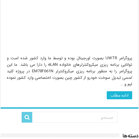
پروگرامر UWTR بصورت اورجینال بوده و توسط ما وارد کشور شده است و
توانایی برنامه ریزی میکروکنترلرهای خانواده eLAN را دارا می باشد. ما این
پروگرامر را به منظور برنامه ریزی میکروکنترلر EM78F661N در پروژه کلید
لمسی تبدیل سوخت خودرو از کشور چین بصورت اختصاصی وارد کشور نموده
ایم و …
ادامه مطلب
دسته‌ها