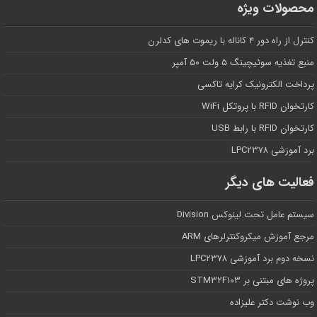
محصولات ویژه
کنترل از راه دور ۴ کاناله با ریموت های کدلرن
منبع تغذیه سوئیچینگ ۵ ولت ۵۰ آمپر
پرداخت الکترونیک کرایه تاکسی
کارتخوان RFID با پروتکل WiFi
کارتخوان RFID با رابط USB
برد آموزشی LPC۲۳۷۸
فعالیت های دیگر
سیستم عامل تحت لینوکس Division
مرجع آموزش میکروکنترلرهای ARM
نسخه دوم برد آموزشی LPC۲۳۷۸
پروژه های مبتنی بر STM۳۲F۱۰۳
وب نوشت دکتر علیزاده